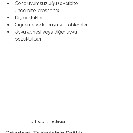
Çene uyumsuzluğu (overbite, 
underbite, crossbite)
Diş boşlukları
Çiğneme ve konuşma problemleri
Uyku apnesi veya diğer uyku 
bozuklukları
Ortodonti Tedavisi