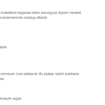
u braketlere bağlanan teller aracılığıyla dişlerin hareket 
problemlerinde oldukça etkilidir.
bilir.
ünmeyen özel plaklardır. Bu plaklar, belirli aralıklarla 
lar.
 kolaylık sağlar.