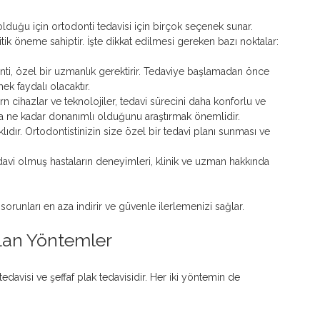
lduğu için ortodonti tedavisi için birçok seçenek sunar. 
ik öneme sahiptir. İşte dikkat edilmesi gereken bazı noktalar:
nti, özel bir uzmanlık gerektirir. Tedaviye başlamadan önce 
ek faydalı olacaktır.
n cihazlar ve teknolojiler, tedavi sürecini daha konforlu ve 
nuda ne kadar donanımlı olduğunu araştırmak önemlidir.
lıdır. Ortodontistinizin size özel bir tedavi planı sunması ve 
avi olmuş hastaların deneyimleri, klinik ve uzman hakkında 
 sorunları en aza indirir ve güvenle ilerlemenizi sağlar.
ılan Yöntemler
edavisi ve şeffaf plak tedavisidir. Her iki yöntemin de 