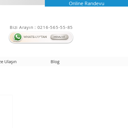
Online Randevu
Bizi Arayın : 0216-565-55-85
ze Ulaşın
Blog