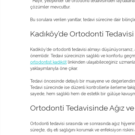
  Hayır, yetişkinler de ortodonti tedavisinden faydalanabilir. Günümüzde yetişkin hastalar için de uygun ve estetik 
çözümler mevcuttur.
Bu sorulara verilen yanıtlar, tedavi sürecine dair bilinç
Kadıköy’de Ortodonti Tedavisi
Kadıköy’de ortodonti tedavisi almayı düşünüyorsanız,
önemlidir. Tedavi sürecinizin sağlıklı ve konforlu geçmes
ortodontist kadıköt
 linkinden ulaşabileceğiniz uzmanl
yaklaşımlarıyla öne çıkar.
Tedavi öncesinde detaylı bir muayene ve değerlendirme
Tedavi sürecinde ise düzenli kontrollerle ilerleme taki
sayede, hem sağlıklı hem de estetik bir gülüşe kavu
Ortodonti Tedavisinde Ağız ve
Ortodonti tedavisi sırasında ve sonrasında ağız hijyeni
süreçte, diş eti sağlığını korumak ve enfeksiyon riskini