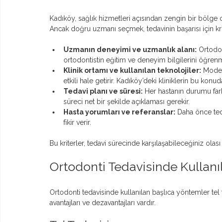
Kadıköy, sağlık hizmetleri açısından zengin bir bölge o
Ancak doğru uzmanı seçmek, tedavinin başarısı için krit
Uzmanın deneyimi ve uzmanlık alanı:
 Ortodo
ortodontistin eğitim ve deneyim bilgilerini öğrenm
Klinik ortamı ve kullanılan teknolojiler:
 Moder
etkili hale getirir. Kadıköy’deki kliniklerin bu ko
Tedavi planı ve süresi:
 Her hastanın durumu fark
süreci net bir şekilde açıklaması gerekir.
Hasta yorumları ve referanslar:
 Daha önce ted
fikir verir.
Bu kriterler, tedavi sürecinde karşılaşabileceğiniz olası
Ortodonti Tedavisinde Kullan
Ortodonti tedavisinde kullanılan başlıca yöntemler tel t
avantajları ve dezavantajları vardır.